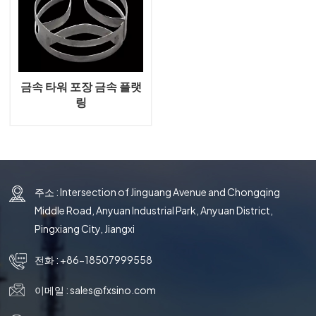
국의
文
금속 타워 포장 금속 플랫
링
주소 : Intersection of Jinguang Avenue and Chongqing
Middle Road, Anyuan Industrial Park, Anyuan District,
Pingxiang City, Jiangxi
전화 :
+86-18507999558
이메일 :
sales@fxsino.com