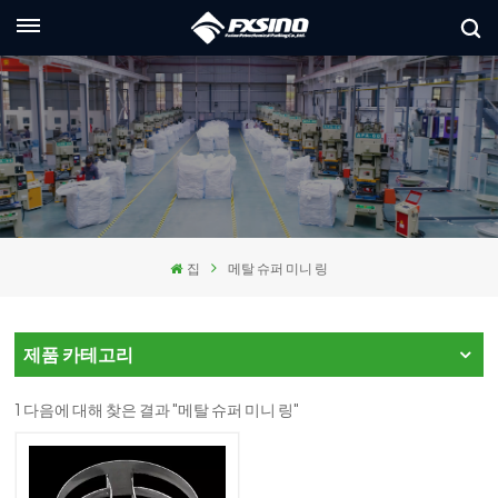
한국의
glish
ançais
utsch
집
메탈 슈퍼 미니 링
сский
aliano
제품 카테고리
pañol
1 다음에 대해 찾은 결과 "메탈 슈퍼 미니 링"
العر
本語