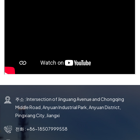
국의
文
주소 : Intersection of Jinguang Avenue and Chongqing
Middle Road, Anyuan Industrial Park, Anyuan District,
Pingxiang City, Jiangxi
전화 :
+86-18507999558