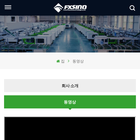
한국의
glish
ançais
집
동영상
utsch
сский
회사 소개
aliano
동영상
pañol
العر
本語