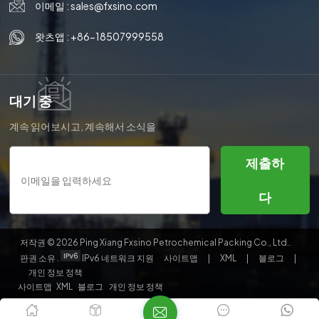
이메일 :
sales@fxsino.com
왓츠앱 :
+86-18507999558
대기 중
계속 읽어보시고, 계속해서 소식을
받아보시고, 구독해 주세요. 여러분
의 생각을 알려주시면 감사하겠습
제출하
니다.
다
저작권 © 2026 Ping Xiang Fxsino Petrochemical Packing Co., Ltd..
판권 소유 .
IPv6 네트워크 지원
사이트맵
|
XML
|
블로그
|
개인 정보 정책
사이트맵
XML
블로그
개인 정보 정책