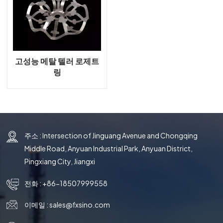
국의
文
고성능 메탈 텔러 로제트
링
주소 : Intersection of Jinguang Avenue and Chongqing
Middle Road, Anyuan Industrial Park, Anyuan District,
Pingxiang City, Jiangxi
전화 :
+86-18507999558
이메일 :
sales@fxsino.com