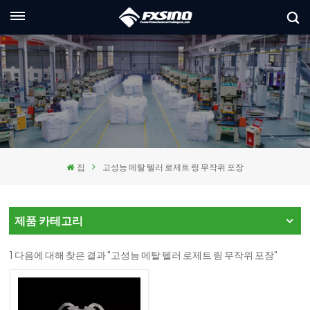
한국의
glish
ançais
utsch
집
고성능 메탈 텔러 로제트 링 무작위 포장
сский
aliano
제품 카테고리
pañol
1 다음에 대해 찾은 결과 "고성능 메탈 텔러 로제트 링 무작위 포장"
العر
本語