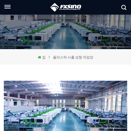
한국의
glish
ançais
집
플라스틱 사출 성형 작업장
utsch
сский
aliano
pañol
العر
本語