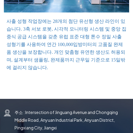
국의
文
사출 성형 작업장에는 28개의 첨단 유선형 생산 라인이 있
습니다. 3축 서보 로봇, 시각적 모니터링 시스템 및 중앙 집
중식 공급 시스템을 갖춘 유럽 표준 대형 톤수 정밀 사출
성형기를 사용하여 연간 100,000입방미터의 고품질 완제
품 생산을 보장합니다. 개인 맞춤형 유연한 생산도 허용되
며, 설계부터 샘플링, 완제품까지 근무일 기준으로 15일밖
에 걸리지 않습니다.
주소 : Intersection of Jinguang Avenue and Chongqing
Middle Road, Anyuan Industrial Park, Anyuan District,
Pingxiang City, Jiangxi