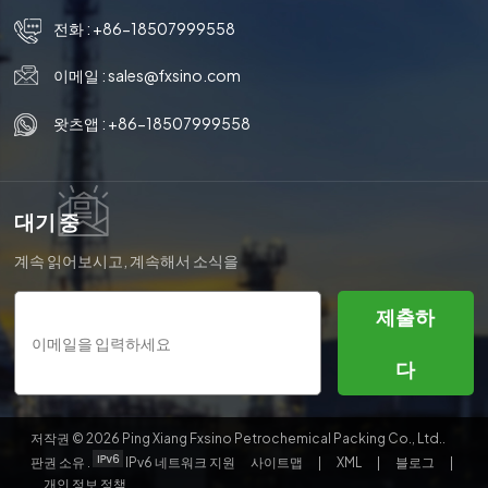
전화 :
+86-18507999558
이메일 :
sales@fxsino.com
왓츠앱 :
+86-18507999558
대기 중
계속 읽어보시고, 계속해서 소식을
받아보시고, 구독해 주세요. 여러분
의 생각을 알려주시면 감사하겠습
제출하
니다.
다
저작권 © 2026 Ping Xiang Fxsino Petrochemical Packing Co., Ltd..
판권 소유 .
IPv6 네트워크 지원
사이트맵
|
XML
|
블로그
|
개인 정보 정책