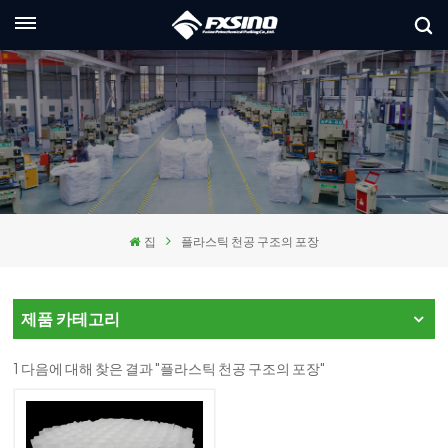
한국의
glish
ançais
utsch
집
플라스틱 천공 구조의 포장
сский
aliano
제품 카테고리
pañol
1 다음에 대해 찾은 결과 "플라스틱 천공 구조의 포장"
ربية
本語