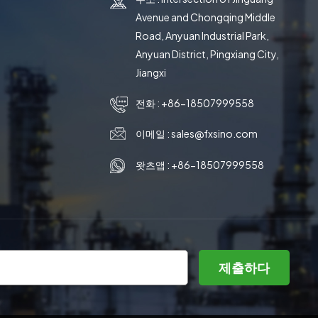
Avenue and Chongqing Middle
Road, Anyuan Industrial Park,
Anyuan District, Pingxiang City,
Jiangxi
전화 :
+86-18507999558
이메일 :
sales@fxsino.com
왓츠앱 :
+86-18507999558
제출하다