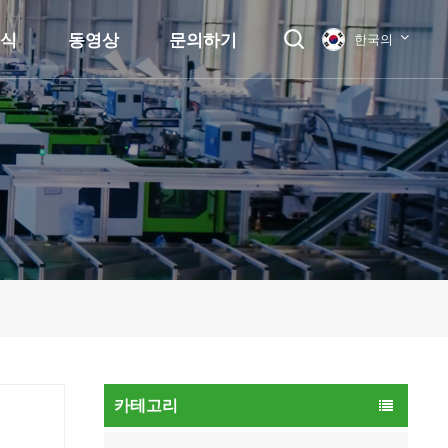
소식
동영상
문의하기
한국의
English
français
Deutsch
русский
italiano
español
العربية
카테고리
日本語