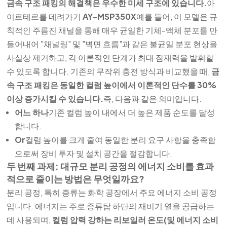
금속 구조 패킹의 해결책은 우수한 미세 구조에 있습니다.
아
이르테르를 데려가기
AY-MSP350X
예를 들어, 이 모델은 규
칙적인 주름진 채널을 통해 매우 균일한 기체-액체 분포를 만
들어내어 "채널링" 및 "벽면 흐름"과 같은 불균일 분포 현상을
사실상 제거하고, 각 이론적인 단계가 최대 잠재력을 발휘할
수 있도록 합니다. 기존의 무작위 충전 방식과 비교했을 때,
금
속 구조 패킹은 동일한 컬럼 높이에서 이론적인 단수를 30%
이상 증가시킬 수 있습니다.
즉, 다음과 같은 의미입니다.
어느 하나
기존 컬럼 높이 내에서 더 높은 제품 순도를 달성
합니다.
Or
컬럼 높이를 크게 줄여 동일한 분리 요구 사항을 충족함
으로써 장비 투자 및 설치 공간을 절감합니다.
두 번째 과제: 대규모 분리 공정의 에너지 소비를 효과
적으로 줄이는 방법은 무엇일까요?
분리 공정, 특히 증류는 화학 공장에서 주요 에너지 소비 공정
입니다. 에너지는 주로 증류탑 하단의 재비기 열을 공급하는
데 사용되며,
컬럼 압력 강하는 리보일러 온도(및 에너지 소비