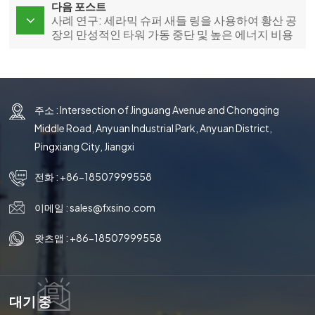
다음 포스트
사례 연구: 세라믹 슈퍼 새들 링을 사용하여 황산 공
장의 만성적인 타워 가동 중단 및 높은 에너지 비용
문제 해결
주소 : Intersection of Jinguang Avenue and Chongqing
Middle Road, Anyuan Industrial Park, Anyuan District,
Pingxiang City, Jiangxi
전화 :
+86-18507999558
이메일 :
sales@fxsino.com
왓츠앱 :
+86-18507999558
대기 중