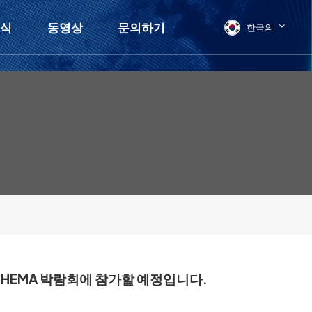
소식
동영상
문의하기
한국의
English
français
Deutsch
русский
italiano
español
 ACHEMA 박람회에 참가할 예정입니다.
العربية
日本語