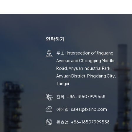
연락하기
주소 : Intersection of Jinguang
Avenue and Chongqing Middle
Road, Anyuan Industrial Park,
Anyuan District, Pingxiang City,
Jiangxi
전화 :
+86-18507999558
이메일 :
sales@fxsino.com
왓츠앱 :
+86-18507999558